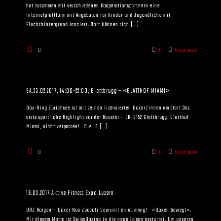
hat zusammen mit verschiedenen Kooperationspartnern eine
Internetplattform mit Angeboten für Kinder und Jugendliche mit
Fluchthintergrund lanciert. Dort können sich
[…]
0
0
Read more
SA.25.02.2017, 14:00-22:00, Glattbrugg – «GLATTHOF MIAMI»
Box-Ring Zürichsee ist mit seinen lizensierten Boxer/innen am Start Das
erste sportliche Highlight vor der Haustür – CH-8152 Glattbrugg, Glatthof
Miami, nicht verpassen! Die IG
[…]
0
0
Read more
19.03.2017 Aktive Fitness Expo Luzern
BRZ Horgen – Boxer Noa Zuccoli Gewinnt einstimmig! «Boxen bewegt».
Mit diesem Motto ist SwissBoxing in die neue Saison gestartet. Um unseren