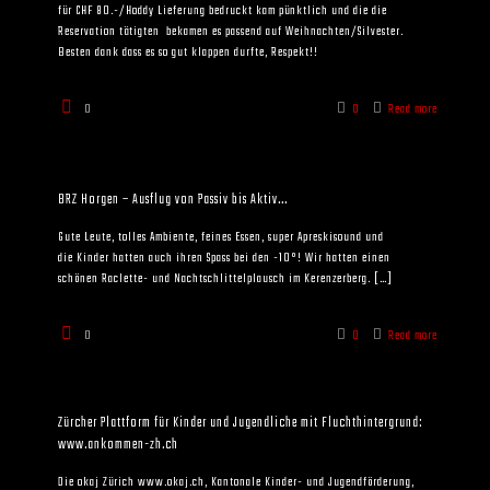
für CHF 80.-/Hoddy Lieferung bedruckt kam pünktlich und die die
Reservation tätigten bekamen es passend auf Weihnachten/Silvester.
Besten dank dass es so gut klappen durfte, Respekt!!
0
0
Read more
BRZ Horgen – Ausflug von Passiv bis Aktiv…
Gute Leute, tolles Ambiente, feines Essen, super Apreskisound und
die Kinder hatten auch ihren Spass bei den -10°! Wir hatten einen
schönen Raclette- und Nachtschlittelplausch im Kerenzerberg.
[…]
0
0
Read more
Zürcher Plattform für Kinder und Jugendliche mit Fluchthintergrund:
www.ankommen-zh.ch
Die okaj Zürich www.okaj.ch, Kantonale Kinder- und Jugendförderung,