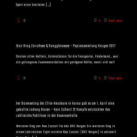
Sport einer breiteren
[…]
0
0
Read more
Box-Ring Zürichsee & Runggleruesse – Papiersammlung Horgen 2017
Danken allen Helfern, Unterstützern für die Transporter, Förderband… war
ein gelungenes Zusammenarbeiten mit genügend Helfer, merci viel mal!
0
0
Read more
Am Boxmeeting der Elite-Amateure in Aarau gab es am 1. April eine
geballte Ladung Boxen – Kein Scherz! 22 Kampfe entzückten das
zahlreiche Publikum in der Kasernenhalle
Weiteren Sieg von Noa Zuccoli für den BRZ Horgen Ein weiteren Sieg in
einem Lehrreichen Fight erzielte Noa Zuccoli (BRZ Horgen) in seinem 5