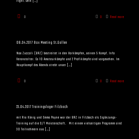
Fight. Sein
[…]
0
0
Read more
08.04.2017 Box Meeting St.Gallen
Noa Zuccoli (BRZ) bestreitet in den Vorkämpfen, seinen 5 Kampf. Info
Veranstalter. Ca 10 Amateurkämpfe und 2 Profikämpfe sind vorgesehen. Im
Hauptkampf des Abends strebt unser
[…]
0
0
Read more
23.04.2017 Trainingslager Filzbach
mit Ria König und Emma Payne war der BRZ in Filzbach als Ergänzungs-
Training auf die D/T Meisterschaft. Mit einem vielseitigen Programm sind
30 Teilnehmern aus
[…]