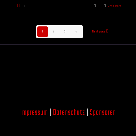
0
0
Read more
1
2
3
4
Next page
Impressum
|
Datenschutz
|
Sponsoren