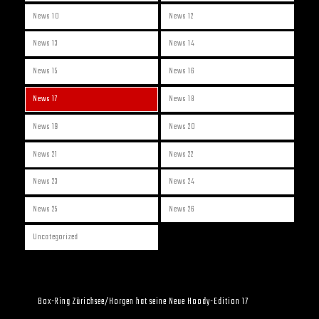
News 10
News 12
News 13
News 14
News 15
News 16
News 17
News 18
News 19
News 20
News 21
News 22
News 23
News 24
News 25
News 26
Uncategorized
Box-Ring Zürichsee/Horgen hat seine Neue Hoody-Edition 17