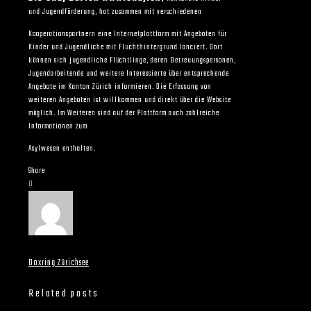
und Jugendförderung, hat zusammen mit verschiedenen
Kooperationspartnern eine Internetplattform mit Angeboten für
Kinder und Jugendliche mit Fluchthintergrund lanciert. Dort
können sich jugendliche Flüchtlinge, deren Betreuungspersonen,
Jugendarbeitende und weitere Interessierte über entsprechende
Angebote im Kanton Zürich informieren. Die Erfassung von
weiteren Angeboten ist willkommen und direkt über die Website
möglich. Im Weiteren sind auf der Plattform auch zahlreiche
Informationen zum
Asylwesen enthalten.
Share
0
Boxring Zürichsee
Related posts