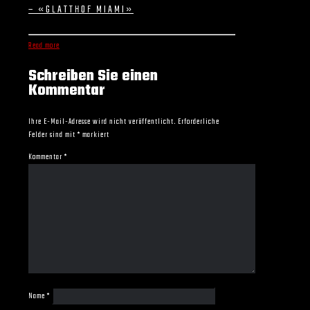
– «GLATTHOF MIAMI»
Read more
Schreiben Sie einen
Kommentar
Ihre E-Mail-Adresse wird nicht veröffentlicht.
Erforderliche
Felder sind mit
*
markiert
Kommentar
*
Name
*