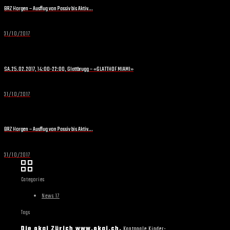
BRZ Horgen – Ausflug von Passiv bis Aktiv…
31/10/2017
SA.25.02.2017, 14:00-22:00, Glattbrugg – «GLATTHOF MIAMI»
31/10/2017
BRZ Horgen – Ausflug von Passiv bis Aktiv…
31/10/2017
Categories
News 17
Tags
Die okaj Zürich www.okaj.ch,
Kantonale Kinder-