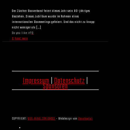
Der Zürcher Boxverband feiert dieses Jahr sein 80-jähriges
Bestehen. Dieses Jubiläum wurde im Rahmen eines
internationalen Boxmeetings gefeiert. Und das nicht zu knapp:
nicht weniger als
[…]
Do you like it?
0
0
Read more
Impressum
|
Datenschutz
|
Sponsoren
COPYRIGHT:
BOX-RING ZÜRICHSEE
- Webdesign von
Developful