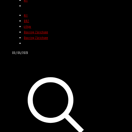
All
All
BRZ
cthpv
Boxring Zürichsee
Boxring Zürichsee
03/05/2023