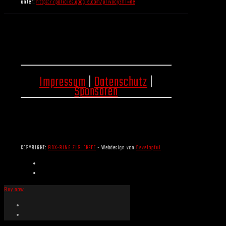
unter:
https://policies.google.com/privacy?hl=de
Impressum
|
Datenschutz
|
Sponsoren
COPYRIGHT:
BOX-RING ZÜRICHSEE
- Webdesign von
Developful
Buy now