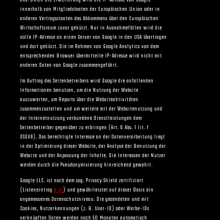
aus. Durch die Erweiterung wird die IP-Adresse von Google
innerhalb von Mitgliedstaaten der Europäischen Union oder in
anderen Vertragsstaaten des Abkommens über den Europäischen
Wirtschaftsraum zuvor gekürzt. Nur in Ausnahmefällen wird die
volle IP-Adresse an einen Server von Google in den USA übertragen
und dort gekürzt. Die im Rahmen von Google Analytics von dem
entsprechenden Browser übermittelte IP-Adresse wird nicht mit
anderen Daten von Google zusammengeführt.
Im Auftrag des Seitenbetreibers wird Google die anfallenden
Informationen benutzen, um die Nutzung der Website
auszuwerten, um Reports über die Websiteaktivitäten
zusammenzustellen und um weitere mit der Websitenutzung und
der Internetnutzung verbundene Dienstleistungen dem
Seitenbetreiber gegenüber zu erbringen (Art. 6 Abs. 1 lit. f
DSGVO). Das berechtigte Interesse an der Datenverarbeitung liegt
in der Optimierung dieser Website, der Analyse der Benutzung der
Website und der Anpassung der Inhalte. Die Interessen der Nutzer
werden durch die Pseudonymisierung hinreichend gewahrt.
Google LLC. ist nach dem sog. Privacy Shield zertifiziert
(Listeneintrag
hier
) und gewährleistet auf dieser Basis ein
angemessenes Datenschutzniveau. Die gesendeten und mit
Cookies, Nutzerkennungen (z. B. User-ID) oder Werbe-IDs
verknüpften Daten werden nach 50 Monaten automatisch