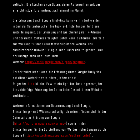
gelöscht. Die Löschung von Daten, deren Aufbewahrungsdauer
erreicht ist, erfolgt automatisch einmal im Monat.
Die Erfassung durch Google Analytics kann verhindert werden,
indem der Seitenbesucher die Cookie-Einstellungen für diese
Website anpasst. Der Erfassung und Speicherung der IP-Adresse
und der durch Cookies erzeugten Daten kann außerdem jederzeit
mit Wirkung für die Zukunft widersprochen werden. Das
entsprechende Browser- Plugin kann unter dem folgenden Link
heruntergeladen und installiert
werden:
https://tools.google.com/dlpage/gaoptout
.
Der Seitenbesucher kann die Erfassung durch Google Analytics
auf dieser Webseite verhindern, indem er auf
folgenden
Link
klickt. Es wird ein Opt-Out-Cookie gesetzt, der
die zukünftige Erfassung der Daten beim Besuch dieser Website
verhindert.
Weitere Informationen zur Datennutzung durch Google,
Einstellungs- und Widerspruchsmöglichkeiten, finden sich in der
Datenschutzerklärung von Google
(
https://policies.google.com/privacy
) sowie in den
Einstellungen für die Darstellung von Werbeeinblendungen durch
Google (
https://adssettings.google.com/authenticated
).