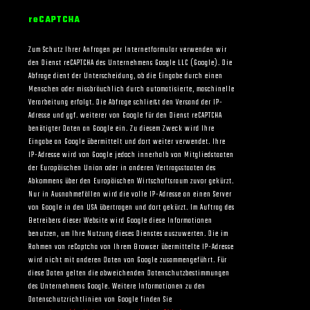
reCAPTCHA
Zum Schutz Ihrer Anfragen per Internetformular verwenden wir
den Dienst reCAPTCHA des Unternehmens Google LLC (Google). Die
Abfrage dient der Unterscheidung, ob die Eingabe durch einen
Menschen oder missbräuchlich durch automatisierte, maschinelle
Verarbeitung erfolgt. Die Abfrage schließt den Versand der IP-
Adresse und ggf. weiterer von Google für den Dienst reCAPTCHA
benötigter Daten an Google ein. Zu diesem Zweck wird Ihre
Eingabe an Google übermittelt und dort weiter verwendet. Ihre
IP-Adresse wird von Google jedoch innerhalb von Mitgliedstaaten
der Europäischen Union oder in anderen Vertragsstaaten des
Abkommens über den Europäischen Wirtschaftsraum zuvor gekürzt.
Nur in Ausnahmefällen wird die volle IP-Adresse an einen Server
von Google in den USA übertragen und dort gekürzt. Im Auftrag des
Betreibers dieser Website wird Google diese Informationen
benutzen, um Ihre Nutzung dieses Dienstes auszuwerten. Die im
Rahmen von reCaptcha von Ihrem Browser übermittelte IP-Adresse
wird nicht mit anderen Daten von Google zusammengeführt. Für
diese Daten gelten die abweichenden Datenschutzbestimmungen
des Unternehmens Google. Weitere Informationen zu den
Datenschutzrichtlinien von Google finden Sie