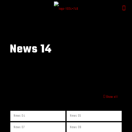
News 14
Show all
News 04
News 05
News 07
News 09