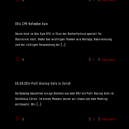
0
0
Read more
2014 CPR-Refresher Kurs
Heute fand im Box Gym BTO in Thun der Nothelferkurs speziell für
Boxtrainer statt. Nebst den wichtigen Themen wie Notlage, Reanimierung
und der richtigen Verwendung der
[…]
0
0
Read more
30.08.2014 Profi Boxing-Gala in Zürich
Am Samstag besuchten einige Boxfans aus dem BRZ die Profi Boxing Gala im
Volkshaus Zürich. Im ersten Moment waren wir etwas von dem Meeting
enttäuscht. Wir
[…]
0
0
Read more