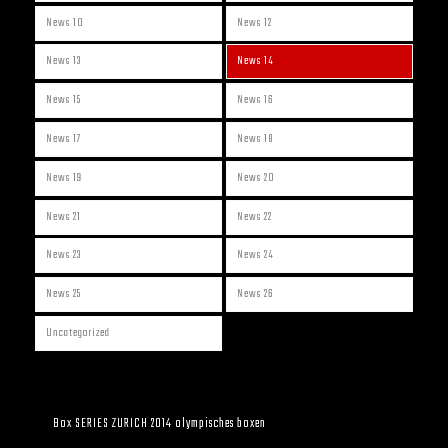
News 10
News 12
News 13
News 14
News 15
News 16
News 17
News 18
News 19
News 20
News 21
News 22
News 23
News 24
News 25
News 26
Uncategorized
Box SERIES ZURICH 2014 olympisches boxen