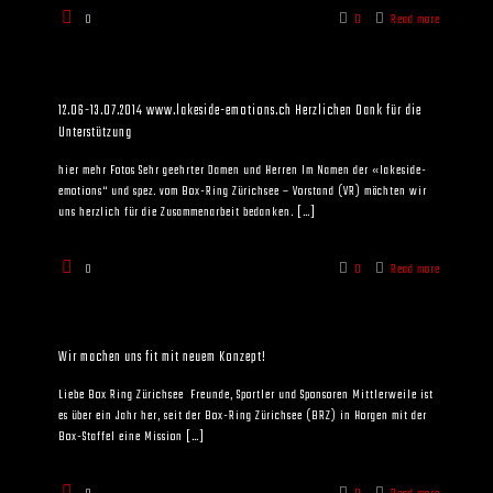
0
0
Read more
12.06-13.07.2014 www.lakeside-emotions.ch Herzlichen Dank für die
Unterstützung
hier mehr Fotos Sehr geehrter Damen und Herren Im Namen der «lakeside-
emotions“ und spez. vom Box-Ring Zürichsee – Vorstand (VR) möchten wir
uns herzlich für die Zusammenarbeit bedanken.
[…]
0
0
Read more
Wir machen uns fit mit neuem Konzept!
Liebe Box Ring Zürichsee Freunde, Sportler und Sponsoren Mittlerweile ist
es über ein Jahr her, seit der Box-Ring Zürichsee (BRZ) in Horgen mit der
Box-Staffel eine Mission
[…]