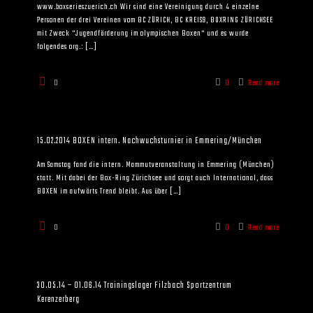
www.boxserieszuerich.ch Wir sind eine Vereinigung durch 4 einzelne
Personen der drei Vereinen vom BC ZÜRICH, BC KREIS9, BOXRING ZÜRICHSEE
mit Zweck “Jugendförderung im olympischen Boxen“ und es wurde
folgendes org.:
[…]
0
0
Read more
15.02.2014 BOXEN intern. Nachwuchsturnier in Emmering/München
Am Samstag fand die intern. Mammutveranstaltung in Emmering (München)
statt. Mit dabei der Box-Ring Zürichsee und sorgt auch International, dass
BOXEN im aufwärts Trend bleibt. Aus über
[…]
0
0
Read more
30.05.14 – 01.06.14 Trainingslager Filzbach Sportzentrum
Kerenzerberg