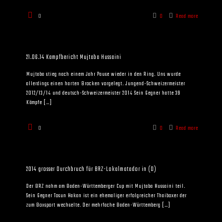
0
0
Read more
21.06.14 Kampfbericht Mujtaba Hussaini
Mujtaba stieg nach einem Jahr Pause wieder in den Ring. Uns wurde
allerdings einen harten Brocken vorgelegt. Jungend-Schweizermeister
2012/13/14 und deutsch-Schweizermeister 2014 Sein Gegner hatte 39
Kämpfe
[…]
0
0
Read more
2014 grosser Durchbruch für BRZ-Lokalmatador in (D)
Der BRZ nahm am Baden-Württemberger Cup mit Mujtaba Hussaini teil.
Sein Gegner Tosun Hakan ist ein ehemaliger erfolgreicher Thaiboxer der
zum Boxsport wechselte. Der mehrfache Baden-Württemberg
[…]