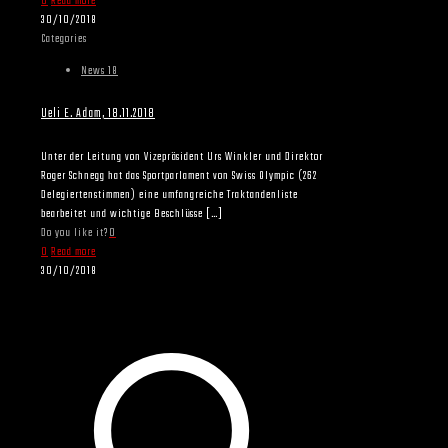
0
Read more
30/10/2018
Categories
News 18
Ueli E. Adam, 18.11.2018
Unter der Leitung von Vizepräsident Urs Winkler und Direktor
Roger Schnegg hat das Sportparlament von Swiss Olympic (262
Delegiertenstimmen) eine umfangreiche Traktandenliste
bearbeitet und wichtige Beschlüsse
[…]
Do you like it?
0
0
Read more
30/10/2018