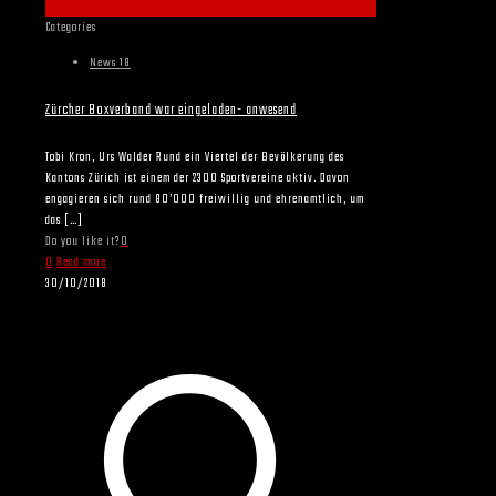
Categories
News 18
Zürcher Boxverband war eingeladen- anwesend
Tobi Kron, Urs Walder Rund ein Viertel der Bevölkerung des
Kantons Zürich ist einem der 2300 Sportvereine aktiv. Davon
engagieren sich rund 80’000 freiwillig und ehrenamtlich, um
das
[…]
Do you like it?
0
0
Read more
30/10/2018