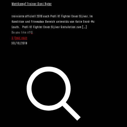
Wettkampf Trainer Dani Ryter
trainierte offiziell 2019 auch Profi K1 Fighter Enver Sljivar. Im
Kondition und Fitnessbox Bereich unterstütz von Katie Erard-Mc
Louth. Profi K1 Fighter Enver Sljivar Gratulation zum
[…]
Do you like it?
0
0
Read more
30/10/2018