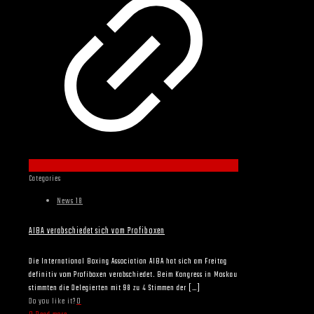
Categories
News 18
AIBA verabschiedet sich vom Profiboxen
Die International Boxing Association AIBA hat sich am Freitag
definitiv vom Profiboxen verabschiedet. Beim Kongress in Moskau
stimmten die Delegierten mit 98 zu 4 Stimmen der
[…]
Do you like it?
0