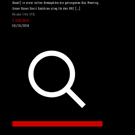
Basel) in einer tollen Atmosphäre ein gelungenes Box Meeting.
Unser Boxer Davit Gadzhiev stieg für den BRZ
[…]
Do you like it?
0
0
Read more
30/10/2018