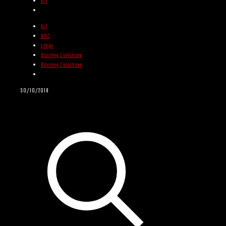
All
All
BRZ
cthpv
Boxring Zürichsee
Boxring Zürichsee
30/10/2018