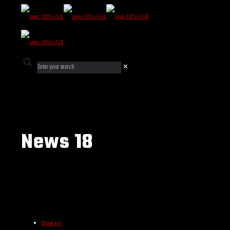
✕
News 18
Show all