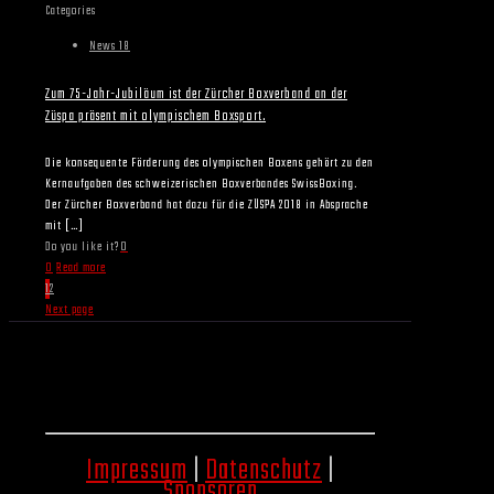
Categories
News 18
Zum 75-Jahr-Jubiläum ist der Zürcher Boxverband an der
Züspa präsent mit olympischem Boxsport.
Die konsequente Förderung des olympischen Boxens gehört zu den
Kernaufgaben des schweizerischen Boxverbandes SwissBoxing.
Der Zürcher Boxverband hat dazu für die ZÜSPA 2018 in Absprache
mit
[…]
Do you like it?
0
0
Read more
1
2
Next page
Impressum
|
Datenschutz
|
Sponsoren