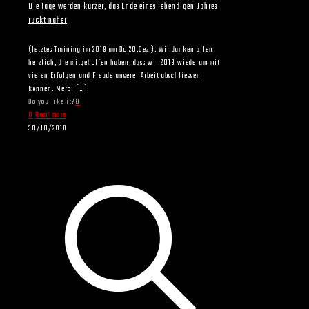
Die Tage werden kürzer, das Ende eines lebendigen Jahres
rückt näher
(letztes Training im 2018 am Do.20.Dez.). Wir danken allen
herzlich, die mitgeholfen haben, dass wir 2018 wiederum mit
vielen Erfolgen und Freude unserer Arbeit abschliessen
können. Merci
[…]
Do you like it?
0
0
Read more
30/10/2018