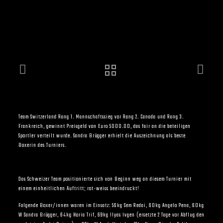
Team Switzerland Rang 1. Mannschaftssieg vor Rang 2. Canada und Rang 3.
Frankreich, gewinnt Preisgeld von Euro 5000.00, das fair an die beteiligen
Sportler verteilt wurde. Sandra Brügger erhielt die Auszeichnung als beste
Boxerin des Turniers.
Das Schweizer Team positionierte sich von Beginn weg an diesem Turnier mit
einem einheitlichen Auftritt; rot-weiss beeindruckt!
Folgende Boxer/innen waren im Einsatz: 56kg Sem Redai, 60kg Angelo Pena, 60kg
W Sandra Brügger, 64kg Horia Trif, 69kg Ilyas Ivgen (ersetzte 2 Tage vor Abflug den