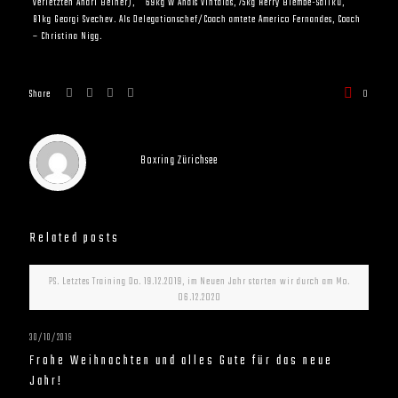
verletzten Andri Beiner), 69kg W Anaïs Vintalas, 75kg Herry Biembe-Saliku,
81kg Georgi Svechev. Als Delegationschef/Coach amtete Americo Fernandes, Coach
– Christina Nigg.
Share
0
Boxring Zürichsee
Related posts
PS. Letztes Training Do. 19.12.2019, im Neuen Jahr starten wir durch am Mo.
06.12.2020
30/10/2019
Frohe Weihnachten und alles Gute für das neue
Jahr!