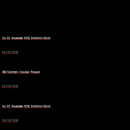
Sa. 02. November 2019, Sihlhölzli Zürich
30/10/2019
BRZ Schlittel-/Fondue- Plausch
30/10/2019
Sa. 02. November 2019, Sihlhölzli Zürich
30/10/2019