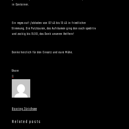
in Container.
Ein reges auf-/abladen von 07:45 bis 13:45 in friedlicher
Stimmung. Die Putztouren, das Aufräumen ging dan auch speditiv
und zackig bis 15:30, das Dank unseren Helfern!
Danke herzlich für den Einsatz und eure Mühe.
Share
0
Boxring Zürichsee
Related posts