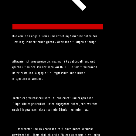
Die Vereine Runggleruessä und Box-Ring Zürichsee haben das
Best mögliche für einen guten Zweck innert Horgen erledigt
Altpapier ist kreuzweise bis maximal 5 kg gebündelt und gut
geschnürt an den Sammeltagen vor 07.00 Uhr am Strassenrand
bereitzustellen. Altpapier in Tragtaschen kann nicht
mitgenommen werden.
Hatten es grösstenteils vorbildliche erlebt und es gab auch
Bürger die es persönlich unten abgegeben haben, oder wurden
auch hingewiesen, dass noch ein Bündeli zu holen ist…
10 Transporter und 36 Vereinshelfer/innen haben versucht
gewissenhaft, übersichtlich und effizient zu sammeln, verladen