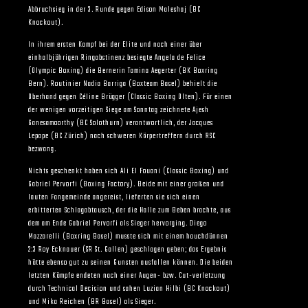
Abbruchsieg in der 3. Runde gegen Edison Maleshaj (BC
Knockout).
In ihrem ersten Kampf bei der Elite und nach einer über
einhalbjährigen Ringabstinenz besiegte Angela de Felice
(Olympic Boxing) die Bernerin Tamina Aegerter (BK Boxring
Bern). Routinier Nadia Barriga (Boxteam Basel) behielt die
Oberhand gegen Céline Brügger (Classic Boxing Olten). Für einen
der wenigen vorzeitigen Siege am Sonntag zeichnete Ajesh
Ganesamoorthy (BC Solothurn) verantwortlich, der Jacques
Lepape (BC Zürich) nach schweren Körpertreffern durch RSC
bezwang.
Nichts geschenkt haben sich Ali El Fouani (Classic Boxing) und
Gabriel Pervorfi (Boxing Factory). Beide mit einer großen und
lauten Fangemeinde angereist, lieferten sie sich einen
erbitterten Schlagabtausch, der die Halle zum Beben brachte, aus
dem am Ende Gabriel Pervorfi als Sieger hervorging. Diego
Mazzarelli (Boxring Basel) musste sich mit einem hauchdünnen
2:3 Roy Ecknauer (SR St. Gallen) geschlagen geben; das Ergebnis
hätte ebenso gut zu seinen Gunsten ausfallen können. Die beiden
letzten Kämpfe endeten nach einer Augen- bzw. Cut-verletzung
durch Technical Decision und sahen Luzian Hilbi (BC Knockout)
und Mika Reichen (BR Basel) als Sieger.