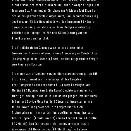
nicht erscheinen oder ein Kilo zu viel auf die Waage bringen. Das
Team vom Box Ring Horgen Zürichsee um Präsident Tobi Kron hat
den Anlass gewohnt perfekt organisiert, und im brandneuen Ring
des Kantonal Zürich Boxverbands wurden insgesamt 65 Kämpfe
ausgetragen. Aufgrund der vielen Anmeldungen wurden die
Halbfinals der Kategorien E65 und E75 am Sonntag vor den
Finalkämpfen durchgeführt.
Die Finalkämpfe am Sonntag wussten mit einem hohen
boxerischen Niveau und einer klaren Steigerung im Vergleich zu
Samstag zu gefallen. Hier ein Überblick über ausgewählte Kämpfe
vom Finale am Sonntag:
Die ersten Ausrufezeichen setzten die Nachwuchskategorien U15
bis U19 in allesamt sehr intensiv geführten Kämpfen.
Geburtstagskind Amanuel Kebron (BC Luzern) besiegte Ivan
Martin (BK Boxring Bern); ihr Kampf brachte zum ersten Mal
richtig Stimmung in die Halle. Die beiden jungen Tessiner Aiden
Imbert und Davide Meta (beide BC Locarno) begeisterten mit
tollem Boxen und gewannen ihre Kämpfe klar mit 5:0
Richterstimmen. In einem sehr hart geführten Kampf besiegte
Leart Sulejmani (Arnold Box Fit) seinen Gegner Alessio Gioiella
(BC March). Den Schlusspunkt der Nachwuchsboxer setzte
Schwergewicht Marsel Fazlic (BC Glattbrugg) mit einem