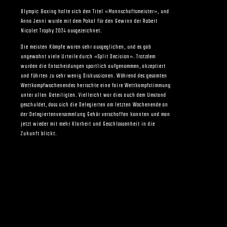
Olympic Boxing holte sich den Titel «Mannschaftsmeister», und
Anna Jenni wurde mit dem Pokal für den Gewinn der Robert
Nicolet Trophy 2024 ausgezeichnet.
Die meisten Kämpfe waren sehr ausgeglichen, und es gab
ungewohnt viele Urteile durch «Split Decision». Trotzdem
wurden die Entscheidungen sportlich aufgenommen, akzeptiert
und führten zu sehr wenig Diskussionen. Während des gesamten
Wettkampfwochenendes herrschte eine faire Wettkampfstimmung
unter allen Beteiligten. Vielleicht war dies auch dem Umstand
geschuldet, dass sich die Delegierten am letzten Wochenende an
der Delegiertenversammlung Gehör verschaffen konnten und man
jetzt wieder mit mehr Klarheit und Geschlossenheit in die
Zukunft blickt.