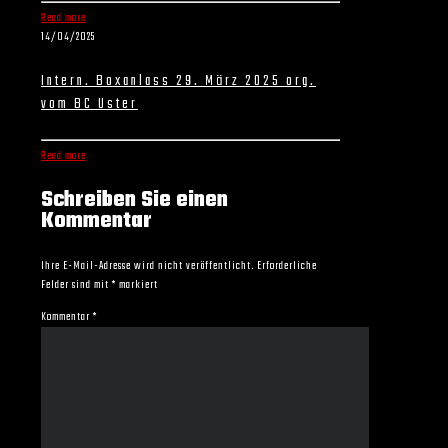
Read more
14/04/2025
Intern. Boxanlass 29. März 2025 org.
vom BC Uster
Read more
Schreiben Sie einen
Kommentar
Ihre E-Mail-Adresse wird nicht veröffentlicht.
Erforderliche
Felder sind mit
*
markiert
Kommentar
*