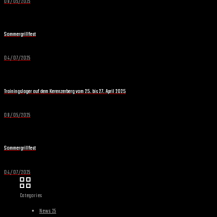
08/05/2025
Sommergrillfest
04/07/2025
Trainingslager auf dem Kerenzerberg vom 25. bis 27. April 2025
08/05/2025
Sommergrillfest
04/07/2025
Categories
News 25