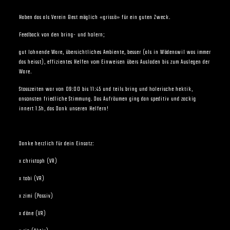
Haben das als Verein Best möglich «grissä» für ein guten Zweck.
Feedback von den bring- und holern;
gut lohnende Ware, übersichtliches Ambiente, besser (als in Wädenswil was immer
das heisst), effizientes Helfen vom Einweisen übers Ausladen bis zum Auslegen der
Ware.
Stosszeiten war von 09:00 bis 11:45 und teils bring und holerische hektik,
ansonsten friedliche Stimmung. Das Aufräumen ging dan speditiv und zackig
innert 1.5h, das Dank unseren Helfern!
Danke herzlich für dein Einsatz:
x christoph (VR)
x tobi (VR)
x zimi (Passiv)
x däne (VR)