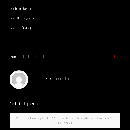
x michel (Aktiv)
x madlaina (Aktiv)
x malin (Aktiv)
Share
0
Boxring Zürichsee
Related posts
PS. Letztes Training Do. 19.12.2019, im Neuen Jahr starten wir durch am Mo.
06.12.2020