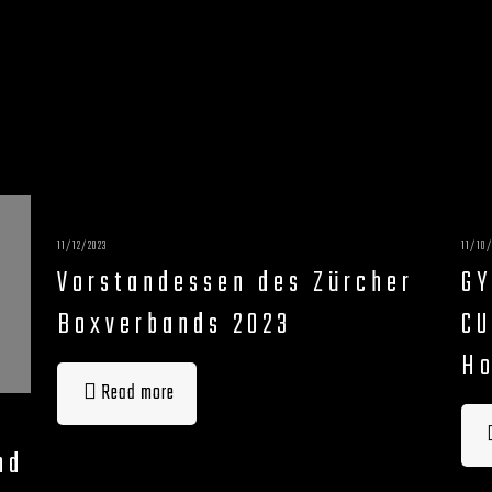
11/12/2023
11/10/
Vorstandessen des Zürcher
G
Boxverbands 2023
CU
Ho
Read more
nd