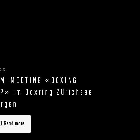
2023
YM-MEETING «BOXING
P» im Boxring Zürichsee
rgen
Read more