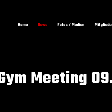
Home
News
Fotos / Medien
Mitgliede
 Gym Meeting 09