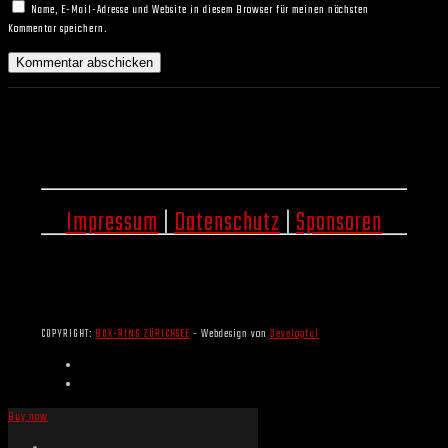
Name, E-Mail-Adresse und Website in diesem Browser für meinen nächsten
Kommentar speichern.
Impressum
|
Datenschutz
|
Sponsoren
COPYRIGHT:
BOX-RING ZÜRICHSEE
- Webdesign von
Developful
Buy now