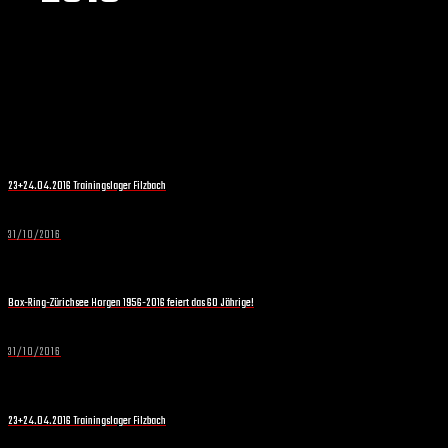
23+24.04.2016 Trainingslager Filzbach
31/10/2016
Box-Ring-Zürichsee Horgen 1956-2016 feiert das 60 Jährige!
31/10/2016
23+24.04.2016 Trainingslager Filzbach