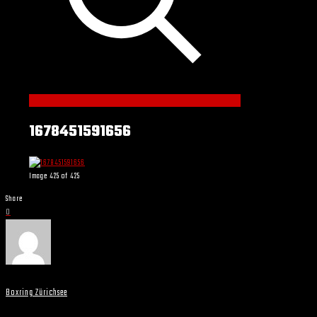
1678451591656
Image 425 of 425
Share
0
Boxring Zürichsee