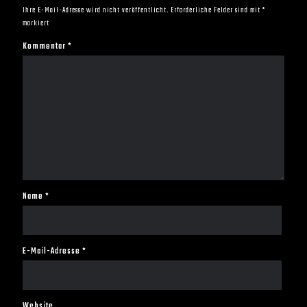
Ihre E-Mail-Adresse wird nicht veröffentlicht.
Erforderliche Felder sind mit
*
markiert
Kommentar
*
Name
*
E-Mail-Adresse
*
Website