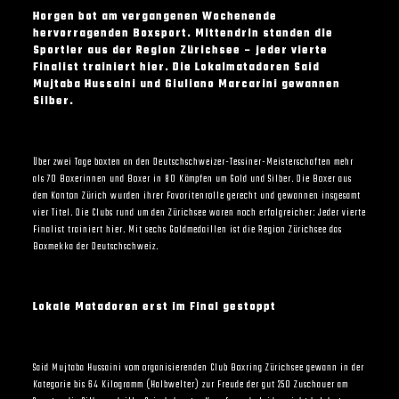
Horgen bot am vergangenen Wochenende
hervorragenden Boxsport. Mittendrin standen die
Sportler aus der Region Zürichsee – jeder vierte
Finalist trainiert hier. Die Lokalmatadoren Said
Mujtaba Hussaini und Giuliano Marcarini gewannen
Silber.
Über zwei Tage boxten an den Deutschschweizer-Tessiner-Meisterschaften mehr
als 70 Boxerinnen und Boxer in 80 Kämpfen um Gold und Silber. Die Boxer aus
dem Kanton Zürich wurden ihrer Favoritenrolle gerecht und gewannen insgesamt
vier Titel. Die Clubs rund um den Zürichsee waren noch erfolgreicher: Jeder vierte
Finalist trainiert hier. Mit sechs Goldmedaillen ist die Region Zürichsee das
Boxmekka der Deutschschweiz.
Lokale Matadoren erst im Final gestoppt
Said Mujtaba Hussaini vom organisierenden Club Boxring Zürichsee gewann in der
Kategorie bis 64 Kilogramm (Halbwelter) zur Freude der gut 250 Zuschauer am