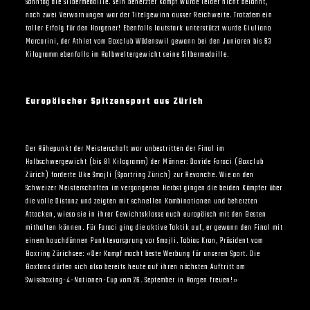
Sonntag die Silbermedaille. Sein beherzter Kampf wurde leider nicht belohnt,
nach zwei Verwarnungen war der Titelgewinn ausser Reichweite. Trotzdem ein
toller Erfolg für den Horgener! Ebenfalls lautstark unterstützt wurde Giuliano
Marcarini, der Athlet vom Boxclub Wädenswil gewann bei den Junioren bis 63
Kilogramm ebenfalls im Halbweltergewicht seine Silbermedaille.
Europäischer Spitzensport aus Zürich
Der Höhepunkt der Meisterschaft war unbestritten der Final im
Halbschwergewicht (bis 81 Kilogramm) der Männer: Davide Faraci (Boxclub
Zürich) forderte Uke Smajli (Sportring Zürich) zur Revanche. Wie an den
Schweizer Meisterschaften im vergangenen Herbst gingen die beiden Kämpfer über
die volle Distanz und zeigten mit schnellen Kombinationen und beherzten
Attacken, wieso sie in ihrer Gewichtsklasse auch europäisch mit den Besten
mithalten können. Für Faraci ging die aktive
Taktik auf, er gewann den Final mit
einem hauchdünnen Punktevorsprung vor Smajli. Tobias Kron, Präsident vom
Boxring Zürichsee: «Der Kampf macht beste Werbung für unseren Sport. Die
Boxfans dürfen sich also bereits heute auf ihren nächsten Auftritt am
Swissboxing-4-Nationen-Cup vom 26. September in Horgen freuen!»